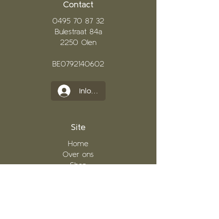
Contact
0495 70 87 32
Bulestraat 84a
2250 Olen
BE0792140602
Inloggen
Site
Ho
me
Over ons
Shop
Only for
woman
Only for men
Tarieven