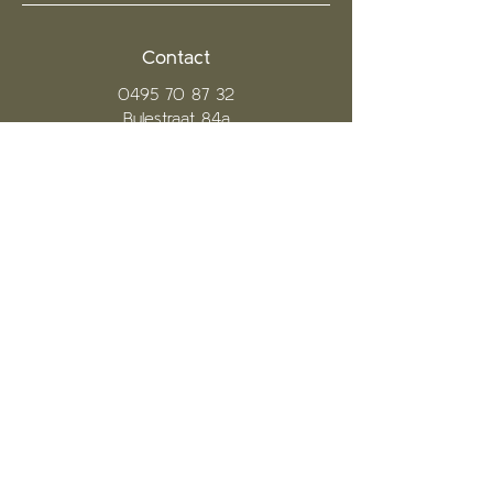
Contact
0495 70 87 32
Bulestraat 84a
2250 Olen
BE0792140602
Inloggen
Site
Ho
me
Over ons
Shop
Only for
woman