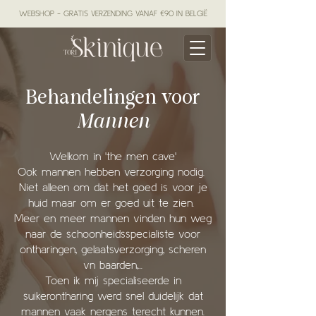
WEBSHOP - GRATIS VERZENDING VANAF €90 IN BELGIË
Behandelingen voor
Mannen
Welkom in 'the men cave'
Ook mannen hebben verzorging nodig.
Niet alleen om dat het goed is voor je
huid maar om er goed uit te zien.
Meer en meer mannen vinden hun weg
naar de schoonheidsspecialiste voor
ontharingen, gelaatsverzorging, scheren
vn baarden,...
Toen ik mij specialiseerde in
suikerontharing werd snel duidelijk dat
mannen vaak nergens terecht kunnen.