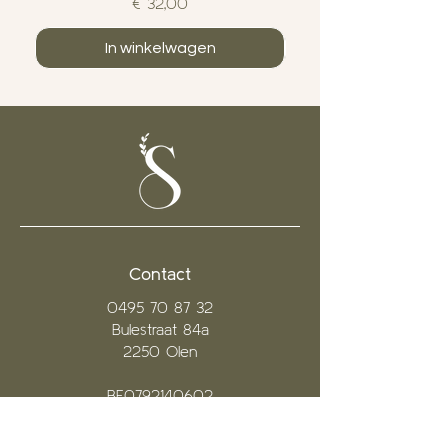
Prijs
€ 32,00
In winkelwagen
Contact
0495 70 87 32
Bulestraat 84a
2250 Olen
BE0792140602