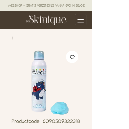
WEBSHOP - GRATIS VERZENDING VANAF €90 IN BELGIË
Productcode: 6090509322318