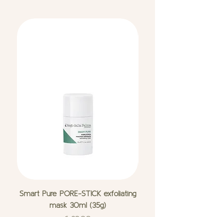
Smart Pure PORE-STICK exfoliating
Smart Pure FAST-AC
mask 30ml (35g)
imperfection treat