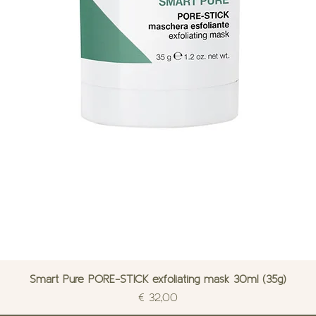
Smart Pure PORE-STICK exfoliating mask 30ml (35g)
Prijs
€ 32,00