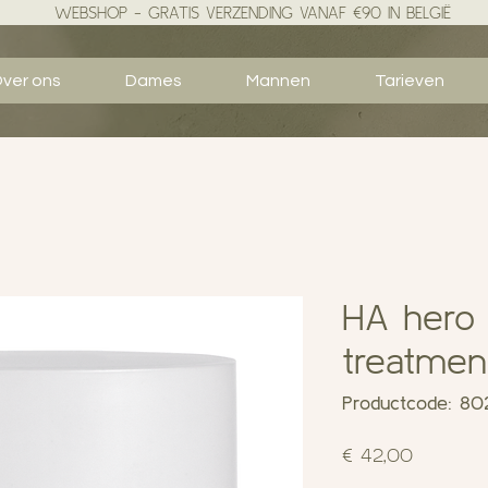
WEBSHOP - GRATIS VERZENDING VANAF €90 IN BELGIË
ver ons
Dames
Mannen
Tarieven
HA hero l
treatmen
Productcode: 8
Prijs
€ 42,00