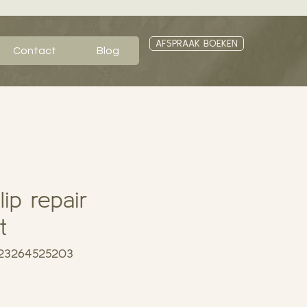
AFSPRAAK BOEKEN
Contact
Blog
ip repair
t
023264525203