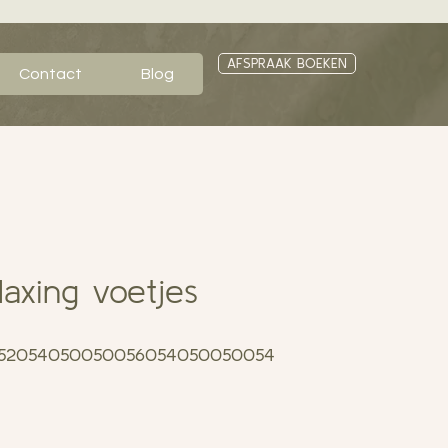
AFSPRAAK BOEKEN
Contact
Blog
elaxing voetjes
052054050050056054050050054