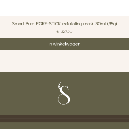
Smart Pure PORE-STICK exfoliating mask 30ml (35g)
Prijs
€ 32,00
In winkelwagen