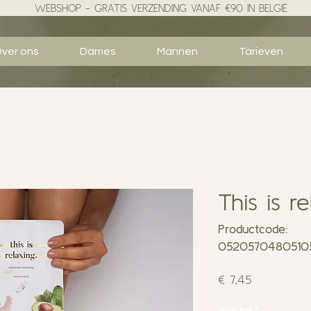
WEBSHOP - GRATIS VERZENDING VANAF €90 IN BELGIË
ver ons
Dames
Mannen
Tarieven
This is r
Productcode:
052057048051
Prijs
€ 7,45
Aantal
*