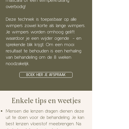
mascara of een wimperkrultang
overbodig!
Deze techniek is toepasbaar op alle
wimpers zowel korte als lange wimpers.
Je wimpers worden omhoog gelift
waardoor je een wijder ogende - en
sprekende blik krijgt. Om een mooi
resultaat te behouden is een herhaling
van behandeling om de 8 weken
noodzakelijk.
BOEK HIER JE AFSPRAAK
Enkele tips en weetjes
Mensen die lenzen dragen dienen deze
uit te doen voor de behandeling. Je kan
best lenzen vloeistof meebrengen. Na