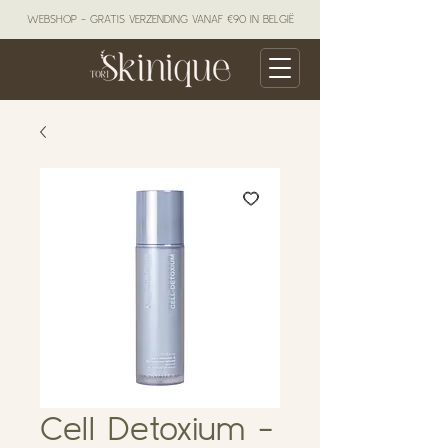
WEBSHOP - GRATIS VERZENDING VANAF €90 IN BELGIË
Cell Detoxium -