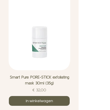
Smart Pure PORE-STICK exfoliating
Smart Pure FAST-AC
mask 30ml (35g)
imperfection treat
Prijs
€ 32,00
In winkelwagen