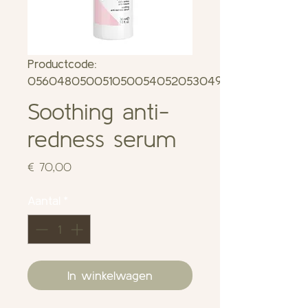
Productcode:
056048050051050054052053049054048048051
Soothing anti-
redness serum
Prijs
€ 70,00
Aantal
*
In winkelwagen