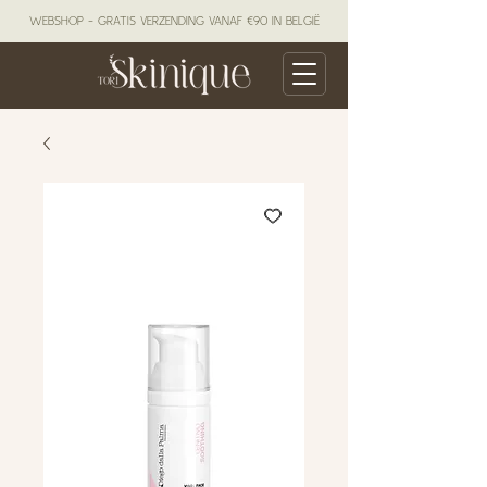
WEBSHOP - GRATIS VERZENDING VANAF €90 IN BELGIË