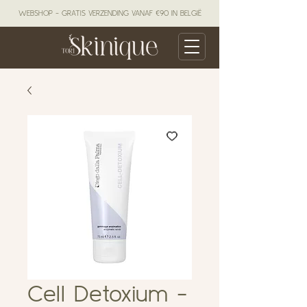
WEBSHOP - GRATIS VERZENDING VANAF €90 IN BELGIË
Cell Detoxium -