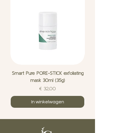
Smart Pure PORE-STICK exfoliating
Smart Pure FAST-AC
mask 30ml (35g)
imperfection treat
Prijs
€ 32,00
In winkelwagen