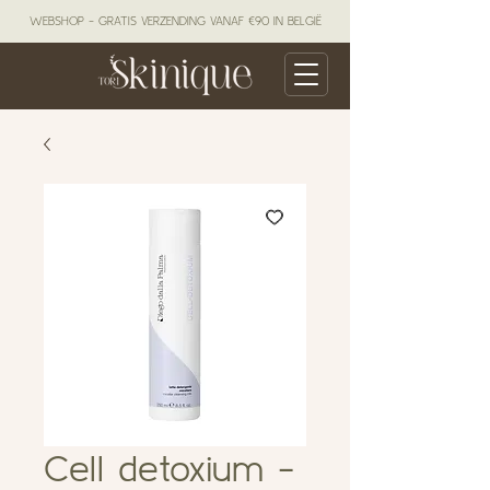
WEBSHOP - GRATIS VERZENDING VANAF €90 IN BELGIË
Cell detoxium -