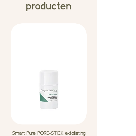
producten
Smart Pure PORE-STICK exfoliating
Smart Pure FAST-AC