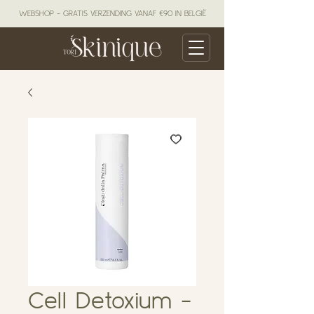
WEBSHOP - GRATIS VERZENDING VANAF €90 IN BELGIË
Cell Detoxium -